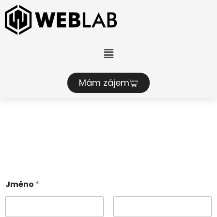
Mám zájem
Jméno
*